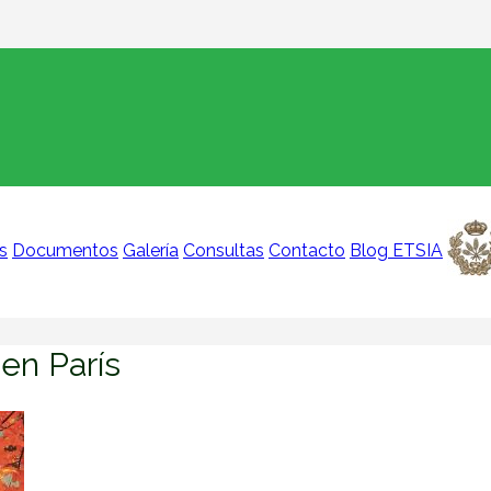
s
Documentos
Galería
Consultas
Contacto
Blog ETSIA
 en París