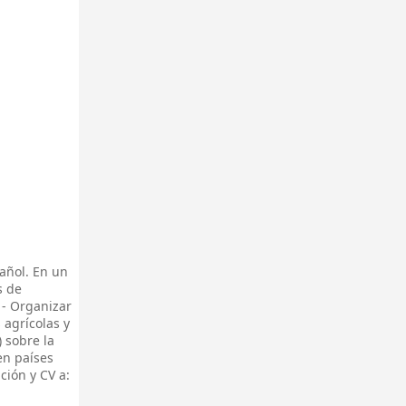
añol. En un
s de
 - Organizar
 agrícolas y
) sobre la
en países
ción y CV a: